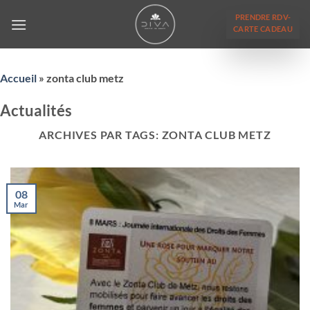
Passer
PRENDRE RDV-
au
CARTE CADEAU
contenu
Accueil
»
zonta club metz
Actualités
ARCHIVES PAR TAGS:
ZONTA CLUB METZ
08
Mar