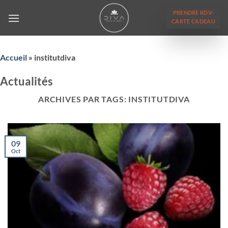
Passer
PRENDRE RDV-
au
CARTE CADEAU
contenu
Accueil
»
institutdiva
Actualités
ARCHIVES PAR TAGS:
INSTITUTDIVA
09
Oct