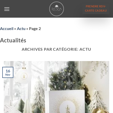
Passer
PRENDRE RDV-
au
CARTE CADEAU
contenu
Accueil
»
Actu
»
Page 2
Actualités
ARCHIVES PAR CATÉGORIE:
ACTU
16
Nov